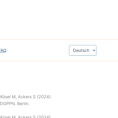
Sprache
FAQ
auswählen
, Küsel M, Ackers S (2024).
DGPPN. Berlin.
 Küsel M, Ackers S (2024).