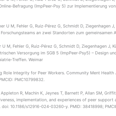
 Online-Befragung (ImpPeer-Psy 5) zur Implementierung vo
rämer U M, Fehler G, Ruiz-Pérez G, Schmidt D, Ziegenhagen J,
en Forschungsteams an zwei Standorten zum gemeinsamen Ar
er U M, Fehler G, Ruiz-Pérez G, Schmidt D, Ziegenhagen J, K
trischen Versorgung im SGB 5 (ImpPeer-Psy5) – Design und
hiatrie-Treffen. Weimar
g Role Integrity for Peer Workers. Community Ment Health 
; PMCID: PMC10799832.
leton R, Machin K, Jeynes T, Barnett P, Allan SM, Griffiths
iveness, implementation, and experiences of peer support 
2. doi: 10.1186/s12916-024-03260-y. PMID: 38418998; PM