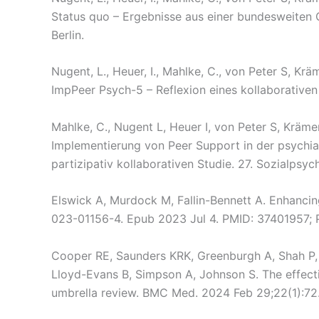
Status quo – Ergebnisse aus einer bundesweiten
Berlin.
Nugent, L., Heuer, I., Mahlke, C., von Peter S, K
ImpPeer Psych-5 – Reflexion eines kollaborativ
Mahlke, C., Nugent L, Heuer I, von Peter S, Kräm
Implementierung von Peer Support in der psychia
partizipativ kollaborativen Studie. 27. Sozialpsyc
Elswick A, Murdock M, Fallin-Bennett A. Enhancin
023-01156-4. Epub 2023 Jul 4. PMID: 37401957
Cooper RE, Saunders KRK, Greenburgh A, Shah P, App
Lloyd-Evans B, Simpson A, Johnson S. The effect
umbrella review. BMC Med. 2024 Feb 29;22(1):7