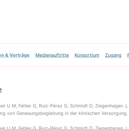
en & Vorträge
Medienauftritte
Konsortium
Zugang
e
rämer U M, Fehler G, Ruiz-Pérez G, Schmidt D, Ziegenhagen J
g von Genesungsbegleitung in der klinischen Versorgung. 
rämer U M, Fehler G, Ruiz-Pérez G, Schmidt D, Ziegenhagen J,