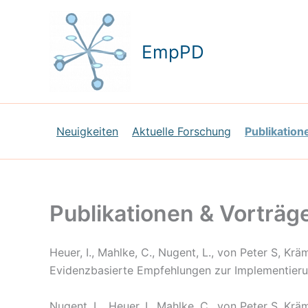
Zum
Inhalt
springen
EmpPD
Neuigkeiten
Aktuelle Forschung
Publikation
Publikationen & Vorträg
Heuer, I., Mahlke, C., Nugent, L., von Peter S, K
Evidenzbasierte Empfehlungen zur Implementierun
Nugent, L., Heuer, I., Mahlke, C., von Peter S, K